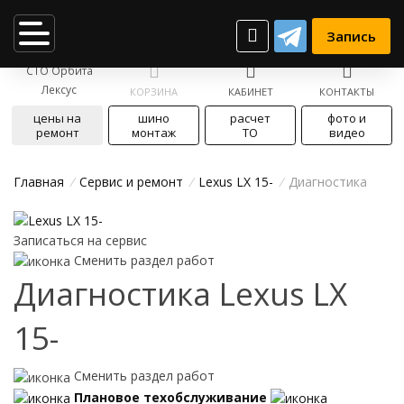
Запись
СТО Орбита
Лексус
КОРЗИНА
КАБИНЕТ
КОНТАКТЫ
цены на
шино
расчет
фото и
ремонт
монтаж
ТО
видео
Главная
/
Cервис и ремонт
/
Lexus LX 15-
/
Диагностика
Записаться на сервис
Сменить раздел работ
Диагностика Lexus LX
15-
Сменить раздел работ
Плановое техобслуживание